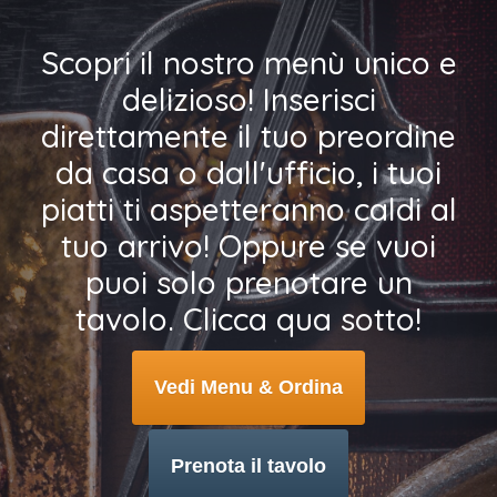
Scopri il nostro menù unico e
delizioso! Inserisci
direttamente il tuo preordine
da casa o dall'ufficio, i tuoi
piatti ti aspetteranno caldi al
tuo arrivo! Oppure se vuoi
puoi solo prenotare un
tavolo. Clicca qua sotto!
Vedi Menu & Ordina
Prenota il tavolo